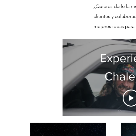
¿Quieres darle la m
clientes y colabor
mejores ideas para 
Experi
Chale
Fond
Max