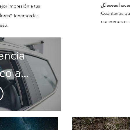
¿Deseas hacer
ejor impresión a tus
Cuéntanos qu
adores? Tenemos las
crearemos esa
eso.
encia
co a
o by
us