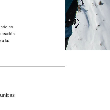
iendo en
aboración
 a las
unicas