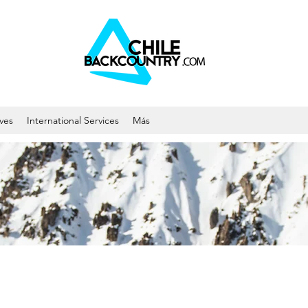
ives
International Services
Más